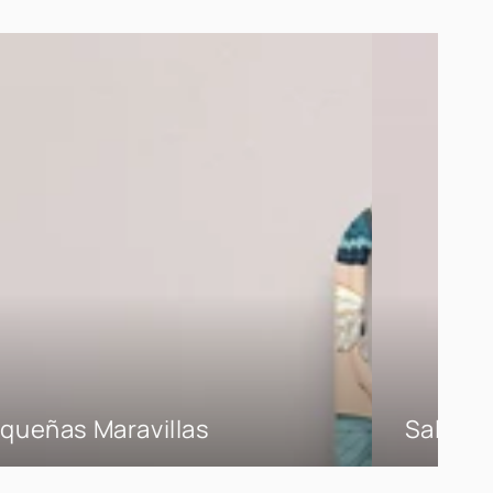
queñas Maravillas
Salitre