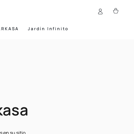
Carrito
ARKASA
Jardín Infinito
kasa
 en su sitio.