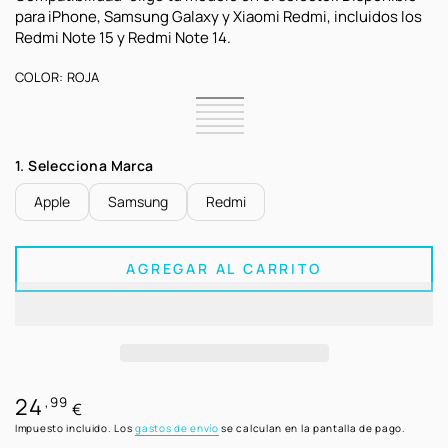
para iPhone, Samsung Galaxy y Xiaomi Redmi, incluidos los
Redmi Note 15 y Redmi Note 14.
COLOR:
ROJA
Roja
Variante
Transparente
Variante
agotada
Negra
Variante
agotada
Verde
Variante
o
agotada
Lila
Variante
o
agotada
Rosa
Variante
no
o
agotada
no
o
Nude
agotada
disponible
no
o
1. Selecciona Marca
disponible
no
o
disponible
no
disponible
no
disponible
disponible
Apple
Samsung
Redmi
AGREGAR AL CARRITO
24
Precio
,99
€
regular
Impuesto incluido. Los
gastos de envío
se calculan en la pantalla de pago.