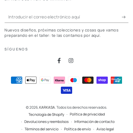
Introducir
el
Nuevos diseños, próximas colecciones y cosas que vamos
correo
preparando en el taller: te las contamos por aquí.
electrónico
SÍGUENOS
aquí
Facebook
Instagram
Métodos
de
pago
© 2026,
KARKASA
. Todos los derechos reservados.
Política de privacidad
Tecnología de Shopify
Devoluciones y reembolsos
Información de contacto
Términos del servicio
Política de envío
Aviso legal