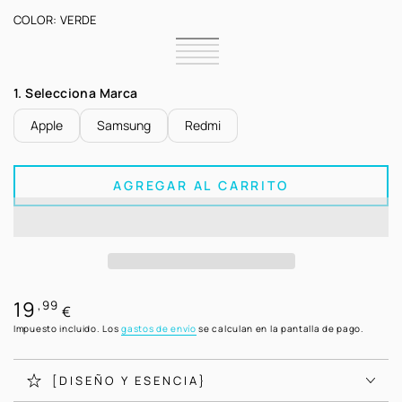
COLOR:
VERDE
Verde
Variante
Rosa
Variante
agotada
Rosa
Variante
Nude
agotada
Roja
Variante
o
Chicle
agotada
Negra
Variante
o
agotada
no
o
agotada
no
o
1. Selecciona Marca
disponible
no
o
disponible
no
disponible
no
disponible
disponible
Apple
Samsung
Redmi
AGREGAR AL CARRITO
19
Precio
,99
€
regular
Impuesto incluido. Los
gastos de envío
se calculan en la pantalla de pago.
[DISEÑO Y ESENCIA}