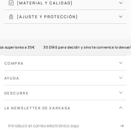
[MATERIAL Y CALIDAD}
[AJUSTE Y PROTECCIÓN}
 superiores a 35€
30 DÍAS para decidir y sino te convence lo devuelv
COMPRA
AYUDA
DESCUBRE
LA NEWSLETTER DE KARKASA
Introducir