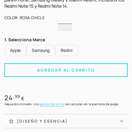
Redmi Note 15 y Redmi Note 14.
COLOR:
ROSA CHICLE
Rosa
Variante
Verde
Variante
Chicle
agotada
Lila
Variante
Menta
agotada
Rosa
Variante
o
agotada
o
Nude
agotada
no
o
1. Selecciona Marca
no
o
disponible
no
disponible
no
disponible
disponible
Apple
Samsung
Redmi
AGREGAR AL CARRITO
24
Precio
,99
€
regular
Impuesto incluido. Los
gastos de envío
se calculan en la pantalla de pago.
[DISEÑO Y ESENCIA}